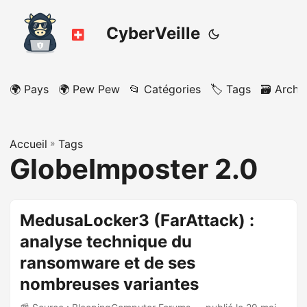
CyberVeille
🌍 Pays
🌍 Pew Pew
📂 Catégories
🏷️ Tags
🗃️ Archi
Accueil
»
Tags
GlobeImposter 2.0
MedusaLocker3 (FarAttack) :
analyse technique du
ransomware et de ses
nombreuses variantes