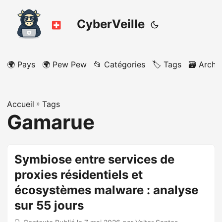
CyberVeille
🌍 Pays
🌍 Pew Pew
📂 Catégories
🏷️ Tags
🗃️ Archi
Accueil
»
Tags
Gamarue
Symbiose entre services de
proxies résidentiels et
écosystèmes malware : analyse
sur 55 jours