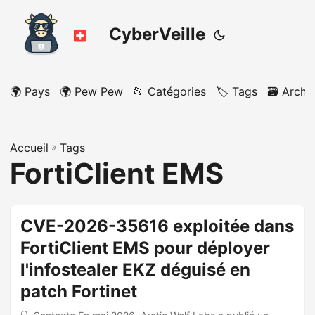
CyberVeille
🌍 Pays
🌍 Pew Pew
📂 Catégories
🏷️ Tags
🗃️ Archi
Accueil
»
Tags
FortiClient EMS
CVE-2026-35616 exploitée dans
FortiClient EMS pour déployer
l'infostealer EKZ déguisé en
patch Fortinet