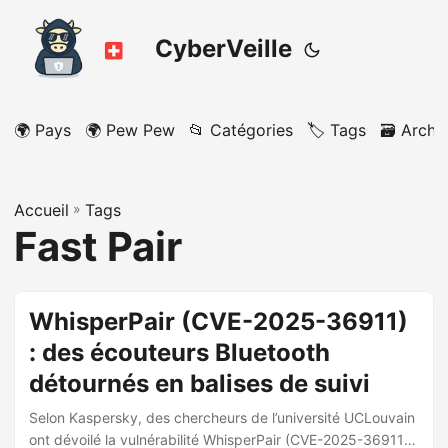
CyberVeille
🌍 Pays
🌍 Pew Pew
📂 Catégories
🏷️ Tags
🗃️ Archi
Accueil
»
Tags
Fast Pair
WhisperPair (CVE-2025-36911)
: des écouteurs Bluetooth
détournés en balises de suivi
Selon Kaspersky, des chercheurs de l’université UCLouvain
ont dévoilé la vulnérabilité WhisperPair (CVE-2025-36911)