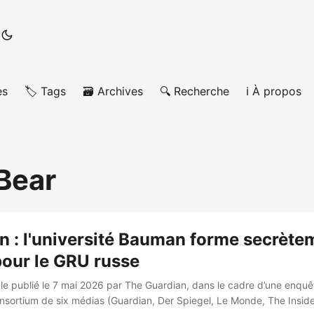
es
🏷️ Tags
🗃️ Archives
🔍 Recherche
ℹ️ À propos
Bear
n : l'université Bauman forme secrète
pour le GRU russe
icle publié le 7 mai 2026 par The Guardian, dans le cadre d’une enquê
sortium de six médias (Guardian, Der Spiegel, Le Monde, The Insider