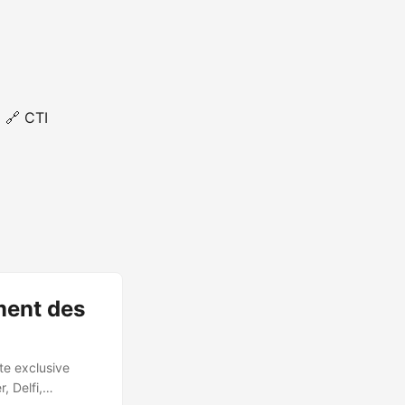
🔗 CTI
ment des
te exclusive
, Delfi,