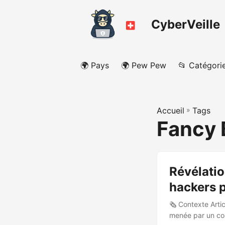
CyberVeille
🌍 Pays
🌍 Pew Pew
📂 Catégori
Accueil
»
Tags
Fancy 
Révélatio
hackers 
🗞️ Contexte Art
menée par un con