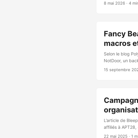
VSquare), basée 
8 mai 2026
· 4 mi
plusieurs années
l’université Bau
Département 4 (o
le GRU (Direction
Fancy Bea
spécialisées, don
macros et
Selon le blog Po
NotDoor, un bac
repose sur des m
15 septembre 20
loading pour cha
VbaProject.OTM d
déclencheurs e-m
Base64 personnal
Campagne
cmdno, dwn, upl. 
organisat
L’article de Bl
affiliés à APT28
soutenue par l’Ét
22 mai 2025
· 1 m