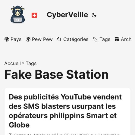
CyberVeille
🌍 Pays
🌍 Pew Pew
📂 Catégories
🏷️ Tags
🗃️ Archi
Accueil
»
Tags
Fake Base Station
Des publicités YouTube vendent
des SMS blasters usurpant les
opérateurs philippins Smart et
Globe