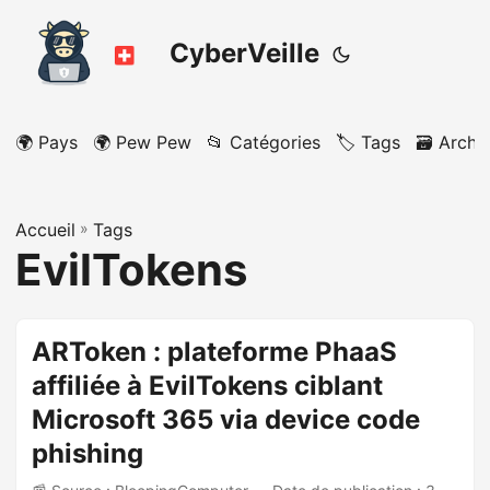
CyberVeille
🌍 Pays
🌍 Pew Pew
📂 Catégories
🏷️ Tags
🗃️ Archi
Accueil
»
Tags
EvilTokens
ARToken : plateforme PhaaS
affiliée à EvilTokens ciblant
Microsoft 365 via device code
phishing