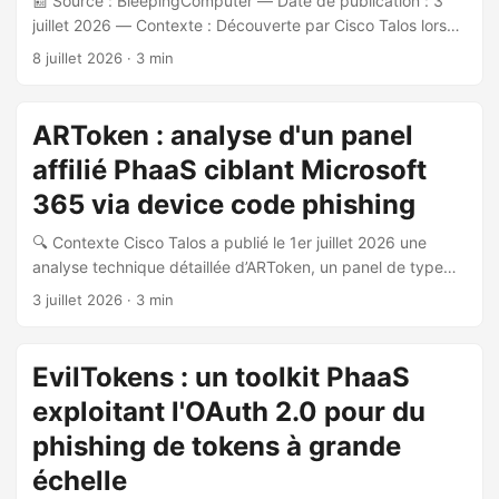
📰 Source : BleepingComputer — Date de publication : 3
juillet 2026 — Contexte : Découverte par Cisco Talos lors
d’un engagement de réponse à incident. 🎯 Présentation de
8 juillet 2026
· 3 min
la menace Cisco Talos a identifié ARToken, une plateforme
de Phishing-as-a-Service (PhaaS) présentant de fortes
similarités techniques avec EvilTokens, une plateforme
ARToken : analyse d'un panel
commerciale de phishing documentée par Sekoia en mars
affilié PhaaS ciblant Microsoft
2026. ARToken opère comme affilié d’EvilTokens et expose
un panneau de gestion basé sur React avec plus de 80
365 via device code phishing
endpoints API. ...
🔍 Contexte Cisco Talos a publié le 1er juillet 2026 une
analyse technique détaillée d’ARToken, un panel de type
Phishing-as-a-Service (PhaaS) découvert lors d’un
3 juillet 2026
· 3 min
engagement de réponse à incident. Ce panel partage
infrastructure, contrats API et patterns opérationnels avec
la plateforme EvilTokens, documentée par Sekoia et
EvilTokens : un toolkit PhaaS
Microsoft début 2026. 🎯 Description de la menace
exploitant l'OAuth 2.0 pour du
ARToken expose plus de 80 endpoints API permettant à
des affiliés d’effectuer : Device code phishing via l’abus du
phishing de tokens à grande
flux OAuth 2.0 Device Authorization Grant (RFC 8628)
échelle
Acquisition et persistance de Primary Refresh Token (PRT)