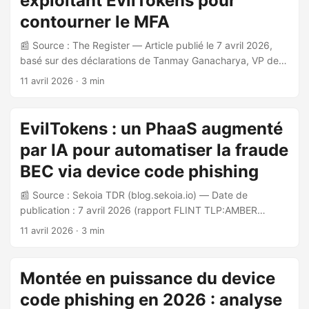
exploitant EvilTokens pour
cocher), et des mécanismes anti-analyse (désactivation du
...
contourner le MFA
clic droit, obfuscation JavaScript multi-couches, collecte
d’informations via ipinfo.io). ...
📰 Source : The Register — Article publié le 7 avril 2026,
basé sur des déclarations de Tanmay Ganacharya, VP de la
recherche en sécurité chez Microsoft, et un blog technique
11 avril 2026
· 3 min
de Microsoft publié le 7 avril 2026. Contexte Depuis le 15
mars 2026, une campagne de phishing par device code
OAuth 2.0 cible des centaines d’organisations à l’échelle
EvilTokens : un PhaaS augmenté
mondiale. Microsoft observe 10 à 15 campagnes distinctes
par IA pour automatiser la fraude
lancées toutes les 24 heures, chacune distribuée à grande
échelle avec des payloads variés et uniques, rendant la
BEC via device code phishing
détection par signatures difficile. ...
📰 Source : Sekoia TDR (blog.sekoia.io) — Date de
publication : 7 avril 2026 (rapport FLINT TLP:AMBER
distribué le 30 mars 2026) Contexte EvilTokens est un kit
11 avril 2026
· 3 min
de Phishing-as-a-Service (PhaaS) apparu depuis mi-février
2026, spécialisé dans le device code phishing Microsoft et
la fraude BEC (Business Email Compromise). Cet article
Montée en puissance du device
constitue la partie 2 d’une analyse technique approfondie
code phishing en 2026 : analyse
publiée par l’équipe TDR de Sekoia. Fonctionnement du