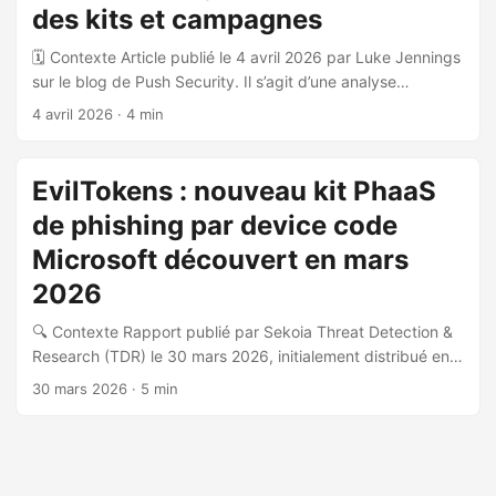
PhaaS Le service est opéré via Telegram par
des kits et campagnes
l’administrateur eviltokensadmin, qui propose trois produits
🗓️ Contexte Article publié le 4 avril 2026 par Luke Jennings
: ...
sur le blog de Push Security. Il s’agit d’une analyse
technique approfondie de la montée en puissance du
4 avril 2026
· 4 min
device code phishing en 2026, technique exploitant le flux
OAuth 2.0 Device Authorization Grant. 📈 Tendance
observée Push Security a observé une augmentation de
EvilTokens : nouveau kit PhaaS
37,5x des pages de device code phishing détectées en
de phishing par device code
2026 par rapport à l’année précédente. Dix kits distincts
ont été identifiés en circulation, dont le plus prominent est
Microsoft découvert en mars
EvilTokens, premier kit PhaaS (Phishing-as-a-Service)
2026
criminel dédié au device code phishing, lancé en février
2026. ...
🔍 Contexte Rapport publié par Sekoia Threat Detection &
Research (TDR) le 30 mars 2026, initialement distribué en
privé le 25 mars 2026. L’analyse porte sur EvilTokens, un
30 mars 2026
· 5 min
nouveau kit de Phishing-as-a-Service (PhaaS) découvert
en mars 2026 via la surveillance de communautés
cybercriminelles axées sur le phishing. 🎯 Description de la
menace EvilTokens est un kit PhaaS clé en main ciblant