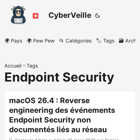
CyberVeille
🌍 Pays
🌍 Pew Pew
📂 Catégories
🏷️ Tags
🗃️ Archi
Accueil
»
Tags
Endpoint Security
macOS 26.4 : Reverse
engineering des événements
Endpoint Security non
documentés liés au réseau