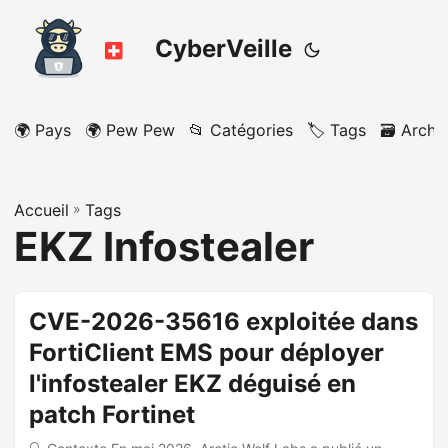
CyberVeille
🌍 Pays
🌍 Pew Pew
📂 Catégories
🏷️ Tags
🗃️ Archi
Accueil
»
Tags
EKZ Infostealer
CVE-2026-35616 exploitée dans
FortiClient EMS pour déployer
l'infostealer EKZ déguisé en
patch Fortinet