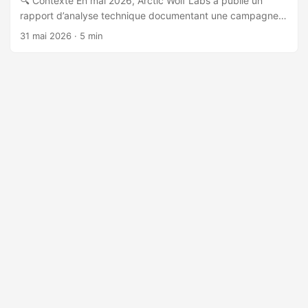
🔍 Contexte En mai 2026, Arctic Wolf Labs a publié un
rapport d’analyse technique documentant une campagne
malveillante exploitant CVE-2026-35616, une vulnérabilité
31 mai 2026
· 5 min
de contrôle d’accès inapproprié dans FortiClient EMS
(Endpoint Management Server). La vulnérabilité avait été
signalée à Fortinet le 31 mars 2026, après observation
d’une exploitation active dans la nature. 🎯 Vecteur d’accès
initial CVE-2026-35616 permet à des acteurs non
authentifiés de contourner l’authentification API de
FortiClient EMS en envoyant des requêtes HTTP
spécialement forgées, traitées comme des actions
administratives légitimes. Les attaquants ont ensuite
effectué des connexions malveillantes depuis plusieurs
adresses IP de nœuds de sortie Tor : ...