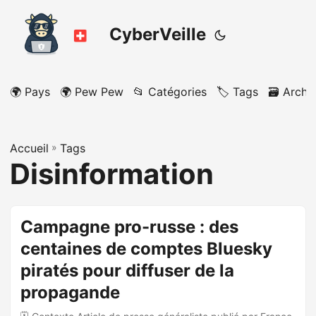
CyberVeille
🌍 Pays
🌍 Pew Pew
📂 Catégories
🏷️ Tags
🗃️ Archi
Accueil
»
Tags
Disinformation
Campagne pro-russe : des
centaines de comptes Bluesky
piratés pour diffuser de la
propagande