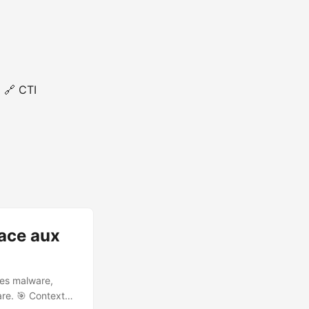
🔗 CTI
face aux
tes malware,
are. 🎯 Contexte