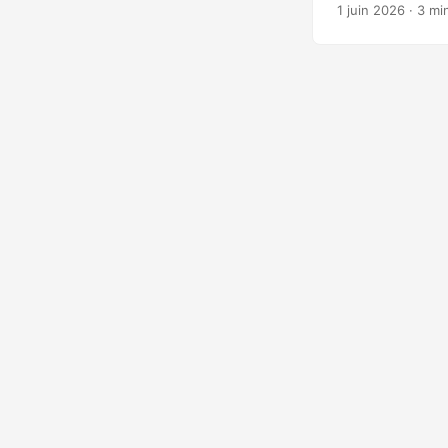
général L’article
1 juin 2026
· 3 mi
La réponse dévelo
que des facilitate
statique et dynam