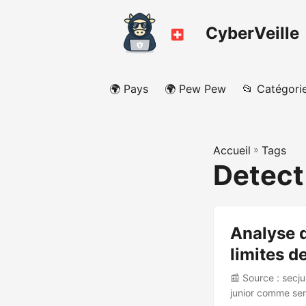
CyberVeille
🌍 Pays
🌍 Pew Pew
📂 Catégori
Accueil
»
Tags
Detect 
Analyse d
limites d
📰 Source : secj
junior comme sen