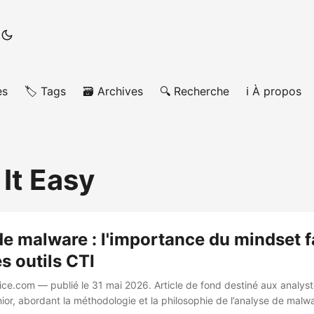
es
🏷️ Tags
🗃️ Archives
🔍 Recherche
ℹ️ À propos
It Easy
e malware : l'importance du mindset 
es outils CTI
uice.com — publié le 31 mai 2026. Article de fond destiné aux analys
ior, abordant la méthodologie et la philosophie de l’analyse de malw