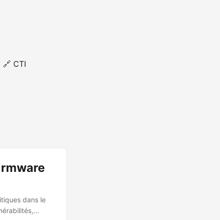
🔗 CTI
firmware
itiques dans le
érabilités,