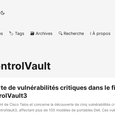
es
🏷️ Tags
🗃️ Archives
🔍 Recherche
ℹ️ À propos
ontrolVault
e de vulnérabilités critiques dans le 
rolVault3
ent de Cisco Talos et concerne la découverte de cinq vulnérabilités cr
trolVault3, affectant plus de 100 modèles de portables Dell. Ces vuln