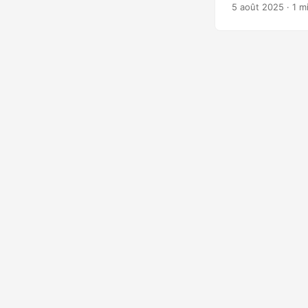
surnommées ‘ReVa
5 août 2025
· 1 m
réinstallation de
admin/système. E
attaques nécessi
environnements p
couramment utilis