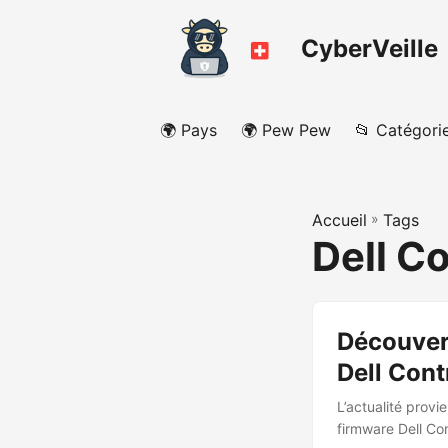
CyberVeille
🌍 Pays
🌍 Pew Pew
📂 Catégori
Accueil
»
Tags
Dell C
Découvert
Dell Cont
L’actualité provi
firmware Dell Con