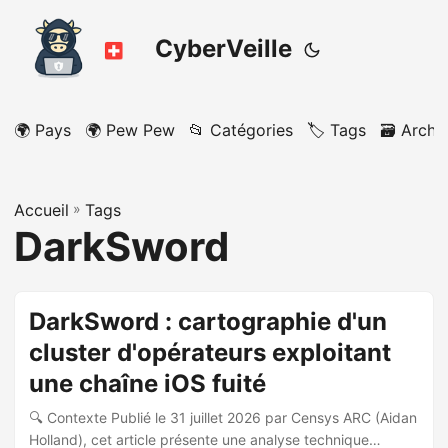
CyberVeille
🌍 Pays
🌍 Pew Pew
📂 Catégories
🏷️ Tags
🗃️ Archi
Accueil
»
Tags
DarkSword
DarkSword : cartographie d'un
cluster d'opérateurs exploitant
une chaîne iOS fuité
🔍 Contexte Publié le 31 juillet 2026 par Censys ARC (Aidan
Holland), cet article présente une analyse technique