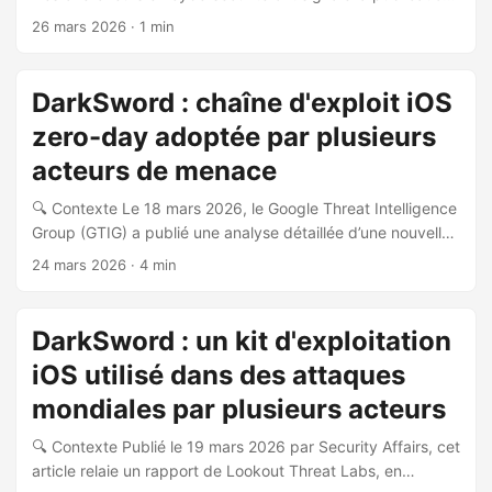
publique sur GitHub d’un kit d’exploit baptisé “DarkSword”,
être hébergé sur un serveur en quelques minutes. ...
26 mars 2026
· 1 min
ciblant les utilisateurs d’iPhone fonctionnant sous des
versions obsolètes d’iOS. 💣 Nature de la menace Le kit
d’exploit DarkSword a été rendu publiquement accessible,
DarkSword : chaîne d'exploit iOS
ce qui signifie que des hackers et cybercriminels peuvent
zero-day adoptée par plusieurs
désormais l’utiliser librement pour compromettre des
appareils Apple vulnérables. L’objectif déclaré est le
acteurs de menace
déploiement de spywares sur les appareils ciblés. ...
🔍 Contexte Le 18 mars 2026, le Google Threat Intelligence
Group (GTIG) a publié une analyse détaillée d’une nouvelle
chaîne d’exploit iOS baptisée DarkSword, identifiée depuis
24 mars 2026
· 4 min
au moins novembre 2025. Cette recherche est publiée en
coordination avec Lookout et iVerify. 🎯 Description de la
menace DarkSword est une chaîne d’exploit iOS full-chain
DarkSword : un kit d'exploitation
exploitant 6 vulnérabilités zero-day pour compromettre
iOS utilisé dans des attaques
complètement des appareils sous iOS 18.4 à 18.7. Elle
utilise exclusivement du JavaScript pour toutes les étapes
mondiales par plusieurs acteurs
de l’exploitation, éliminant le besoin de contourner PPL ou
🔍 Contexte Publié le 19 mars 2026 par Security Affairs, cet
SPTM. ...
article relaie un rapport de Lookout Threat Labs, en