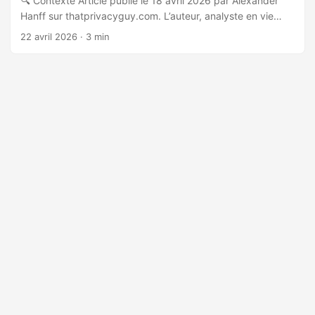
🔍 Contexte Article publié le 18 avril 2026 par Alexander
Hanff sur thatprivacyguy.com. L’auteur, analyste en vie
privée et sécurité, documente une découverte forensique
22 avril 2026
· 3 min
réalisée sur son MacBook lors d’un audit de son
environnement navigateur. 🛠️ Comportement technique
documenté L’installation de Claude Desktop (application
Electron macOS, bundle ID
com.anthropic.claudefordesktop) dépose
automatiquement et silencieusement un manifeste Native
Messaging (com.anthropic.claude_browser_extension.json)
dans les répertoires de configuration de sept navigateurs
Chromium : Arc, Brave, Chromium, Google Chrome,
Microsoft Edge, Vivaldi et Opera. ...