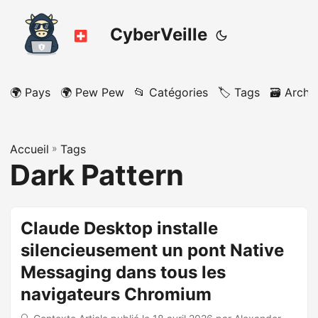
CyberVeille
🌍 Pays
🌍 Pew Pew
📂 Catégories
🏷️ Tags
🗃️ Archi
Accueil
»
Tags
Dark Pattern
Claude Desktop installe
silencieusement un pont Native
Messaging dans tous les
navigateurs Chromium