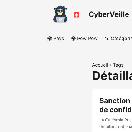
CyberVeille
🌍 Pays
🌍 Pew Pew
📂 Catégori
Accueil
»
Tags
Détaill
Sanction 
de confid
La California Pr
détaillant nation