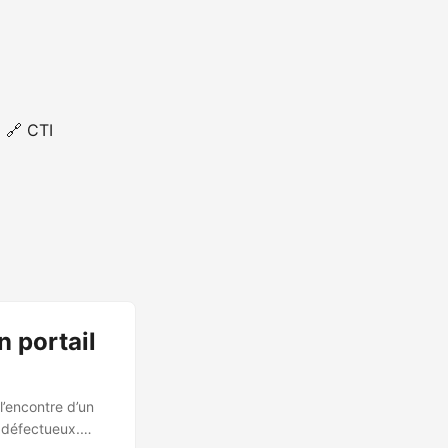
🔗 CTI
n portail
l’encontre d’un
é défectueux.