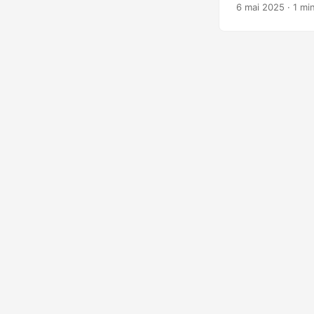
L’amende à six ch
6 mai 2025
· 1 mi
protection des do
l’amende, la CPP
l’entreprise pour