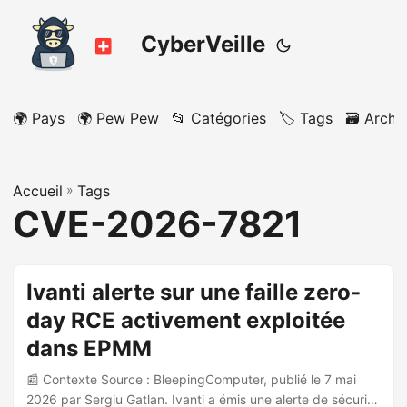
CyberVeille
🌍 Pays
🌍 Pew Pew
📂 Catégories
🏷️ Tags
🗃️ Archi
Accueil
»
Tags
CVE-2026-7821
Ivanti alerte sur une faille zero-
day RCE activement exploitée
dans EPMM
📰 Contexte Source : BleepingComputer, publié le 7 mai
2026 par Sergiu Gatlan. Ivanti a émis une alerte de sécurité