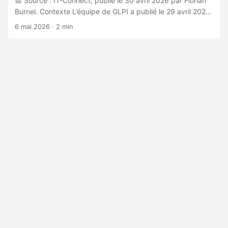
📅 Source : IT-Connect, publié le 30 avril 2026 par Florian
Burnel. Contexte L’équipe de GLPI a publié le 29 avril 2026
deux mises à jour de sécurité simultanées : GLPI 11.0.7
6 mai 2026
· 2 min
(7ème mise à jour mineure de la branche 11) et GLPI
10.0.25 (branche legacy toujours maintenue). Ces versions
corrigent un ensemble de vulnérabilités affectant les deux
branches du logiciel de gestion de parc informatique.
Vulnérabilités corrigées dans GLPI 11.0.7 13 vulnérabilités
ont été patchées, dont 4 considérées comme importantes :
...