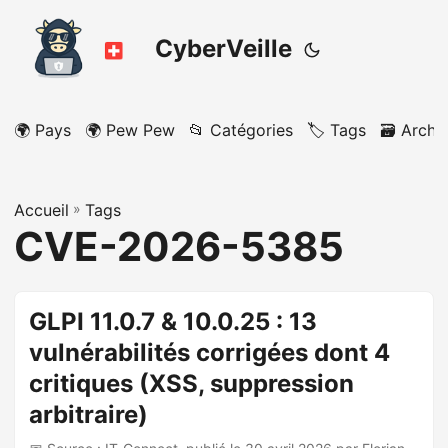
CyberVeille
🌍 Pays
🌍 Pew Pew
📂 Catégories
🏷️ Tags
🗃️ Archi
Accueil
»
Tags
CVE-2026-5385
GLPI 11.0.7 & 10.0.25 : 13
vulnérabilités corrigées dont 4
critiques (XSS, suppression
arbitraire)