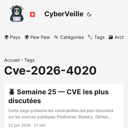
CyberVeille
🌍 Pays
🌍 Pew Pew
📂 Catégories
🏷️ Tags
🗃️ Archi
Accueil
»
Tags
Cve-2026-4020
🪲 Semaine 25 — CVE les plus
discutées
Cette page présente les vulnérabilités les plus discutées
sur les sources publiques (Fediverse, Bluesky, GitHub,
blogs) sur la période analysée. Période analysée : 2026-
22 juin 2026
· 21 min