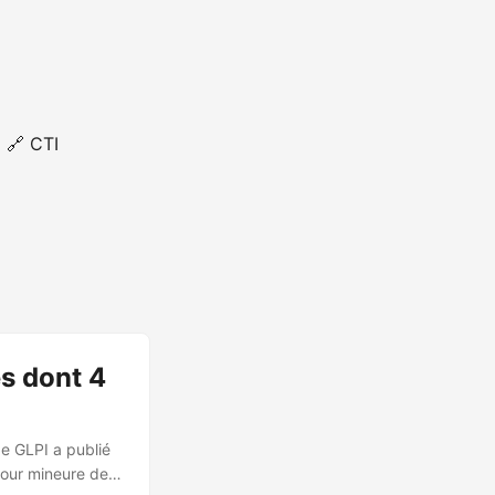
🔗 CTI
es dont 4
de GLPI a publié
 jour mineure de