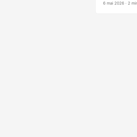
la branche 11) e
6 mai 2026
· 2 mi
ensemble de vuln
Vulnérabilités co
comme importante