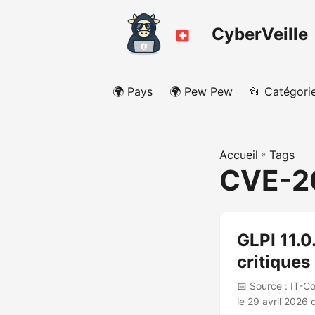
CyberVeille
🌍 Pays
🌍 Pew Pew
📂 Catégori
Accueil
»
Tags
CVE-2
GLPI 11.0
critiques
📅 Source : IT-Co
le 29 avril 2026 