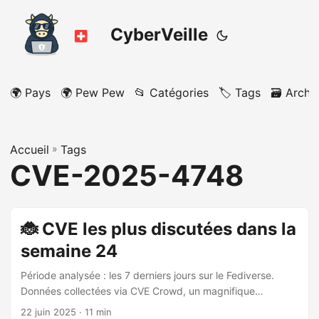
CyberVeille
🌍 Pays
🌍 Pew Pew
📂 Catégories
🏷️ Tags
🗃️ Archi
Accueil
»
Tags
CVE-2025-4748
🐞 CVE les plus discutées dans la
semaine 24
Période analysée : les 7 derniers jours sur le Fediverse.
Données collectées via CVE Crowd, un magnifique
agrégateur de vulnérabilités discutées sur le Fediverse.
22 juin 2025
· 11 min