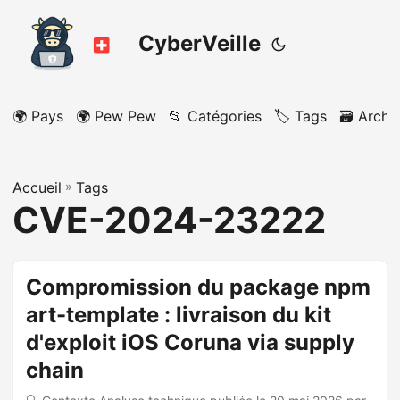
CyberVeille
🌍 Pays
🌍 Pew Pew
📂 Catégories
🏷️ Tags
🗃️ Archi
Accueil
»
Tags
CVE-2024-23222
Compromission du package npm
art-template : livraison du kit
d'exploit iOS Coruna via supply
chain