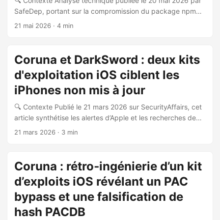
🔍 Contexte Analyse technique publiée le 20 mai 2026 par
SafeDep, portant sur la compromission du package npm
art-template (moteur de templates JavaScript, ~26 000
21 mai 2026
· 4 min
téléchargements hebdomadaires), confirmée par l’auteur
original le 20 mai 2026. 🎯 Nature de l’attaque L’attaque
repose sur une prise de contrôle de comptes mainteneurs
Coruna et DarkSword : deux kits
npm (account takeover). Trois comptes npm non légitimes
d'exploitation iOS ciblent les
(v4v5qc, npmpacketmaintainmember7, daughtrymom) ont
publié des versions malveillantes entre mars 2025 et mai
iPhones non mis à jour
2026. Le compte GitHub original (aui) a été renommé en
🔍 Contexte Publié le 21 mars 2026 sur SecurityAffairs, cet
goofychris fin novembre 2024, précédant la compromission
article synthétise les alertes d’Apple et les recherches de
npm de trois mois. ...
Google GTIG et Lookout Threat Labs concernant deux kits
21 mars 2026
· 3 min
d’exploitation iOS actifs : Coruna (alias CryptoWaters) et
DarkSword. 🧰 Kit Coruna (alias CryptoWaters) Identifié
initialement en février 2025 par Google GTIG, Coruna cible
Coruna : rétro‑ingénierie d’un kit
les iPhones sous iOS 13.0 à 17.2.1. Il comprend 5 chaînes
d’exploits iOS révélant un PAC
d’exploitation complètes et 23 exploits individuels couvrant
: ...
bypass et une falsification de
hash PACDB