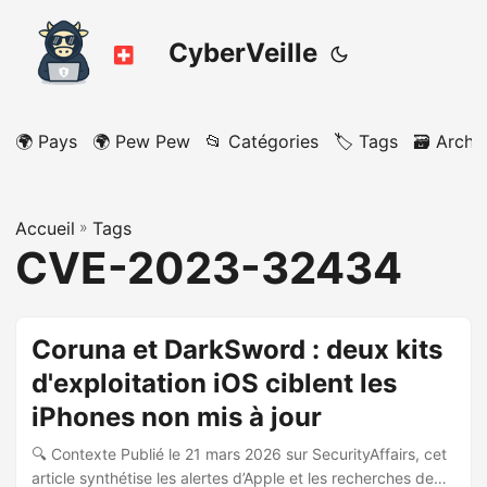
CyberVeille
🌍 Pays
🌍 Pew Pew
📂 Catégories
🏷️ Tags
🗃️ Archi
Accueil
»
Tags
CVE-2023-32434
Coruna et DarkSword : deux kits
d'exploitation iOS ciblent les
iPhones non mis à jour
🔍 Contexte Publié le 21 mars 2026 sur SecurityAffairs, cet
article synthétise les alertes d’Apple et les recherches de