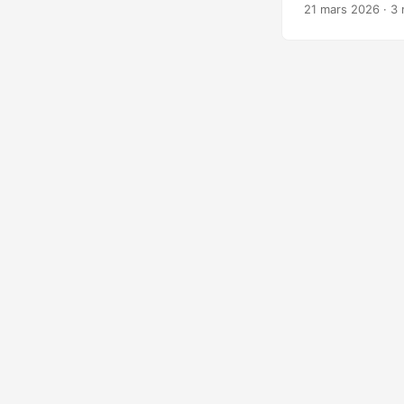
Coruna (alias Cry
21 mars 2026
· 3 
février 2025 par
d’exploitation co