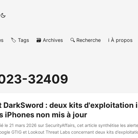
es
🏷️ Tags
🗃️ Archives
🔍 Recherche
ℹ️ À propos
023-32409
 DarkSword : deux kits d'exploitation 
es iPhones non mis à jour
é le 21 mars 2026 sur SecurityAffairs, cet article synthétise les alerte
ogle GTIG et Lookout Threat Labs concernant deux kits d’exploitatio