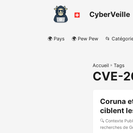
CyberVeille
🌍 Pays
🌍 Pew Pew
📂 Catégori
Accueil
»
Tags
CVE-2
Coruna et
ciblent l
🔍 Contexte Publi
recherches de Go