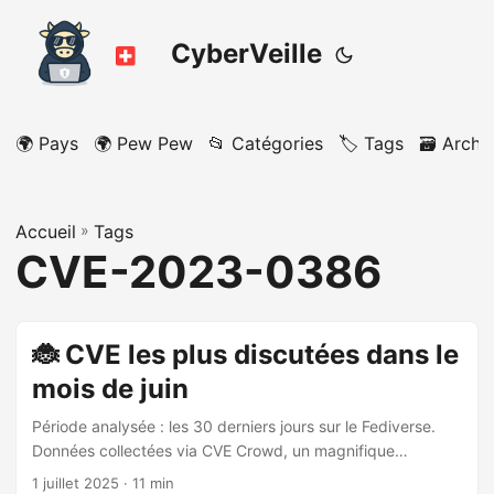
CyberVeille
🌍 Pays
🌍 Pew Pew
📂 Catégories
🏷️ Tags
🗃️ Archi
Accueil
»
Tags
CVE-2023-0386
🐞 CVE les plus discutées dans le
mois de juin
Période analysée : les 30 derniers jours sur le Fediverse.
Données collectées via CVE Crowd, un magnifique
agrégateur de vulnérabilités discutées sur le Fediverse.
1 juillet 2025
· 11 min