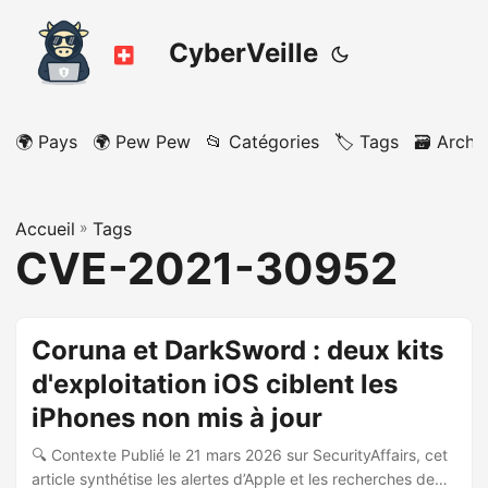
CyberVeille
🌍 Pays
🌍 Pew Pew
📂 Catégories
🏷️ Tags
🗃️ Archi
Accueil
»
Tags
CVE-2021-30952
Coruna et DarkSword : deux kits
d'exploitation iOS ciblent les
iPhones non mis à jour
🔍 Contexte Publié le 21 mars 2026 sur SecurityAffairs, cet
article synthétise les alertes d’Apple et les recherches de