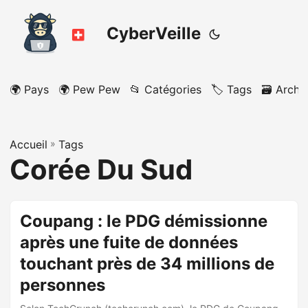
CyberVeille
🌍 Pays
🌍 Pew Pew
📂 Catégories
🏷️ Tags
🗃️ Archi
Accueil
»
Tags
Corée Du Sud
Coupang : le PDG démissionne
après une fuite de données
touchant près de 34 millions de
personnes