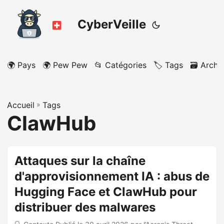
CyberVeille
🌍 Pays
🌍 Pew Pew
📂 Catégories
🏷️ Tags
🗃️ Archi
Accueil
»
Tags
ClawHub
Attaques sur la chaîne
d'approvisionnement IA : abus de
Hugging Face et ClawHub pour
distribuer des malwares