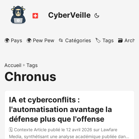
CyberVeille
🌍 Pays
🌍 Pew Pew
📂 Catégories
🏷️ Tags
🗃️ Archi
Accueil
»
Tags
Chronus
IA et cyberconflits :
l'automatisation avantage la
défense plus que l'offense
🗓️ Contexte Article publié le 12 avril 2026 sur Lawfare
Media, synthétisant une analyse académique publiée dans