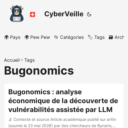
CyberVeille
🌍 Pays
🌍 Pew Pew
📂 Catégories
🏷️ Tags
🗃️ Archi
Accueil
»
Tags
Bugonomics
Bugonomics : analyse
économique de la découverte de
vulnérabilités assistée par LLM
🔬 Contexte et source Article académique publié sur arXiv
(soumis le 23 mai 2026) par des chercheurs de Bynario,