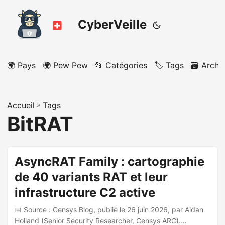
CyberVeille
🌍 Pays
🌍 Pew Pew
📂 Catégories
🏷️ Tags
🗃️ Archi
Accueil
»
Tags
BitRAT
AsyncRAT Family : cartographie
de 40 variants RAT et leur
infrastructure C2 active
📅 Source : Censys Blog, publié le 26 juin 2026, par Aidan
Holland (Senior Security Researcher, Censys ARC).