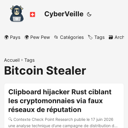
CyberVeille
🌍 Pays
🌍 Pew Pew
📂 Catégories
🏷️ Tags
🗃️ Archi
Accueil
»
Tags
Bitcoin Stealer
Clipboard hijacker Rust ciblant
les cryptomonnaies via faux
réseaux de réputation
🔍 Contexte Check Point Research publie le 17 juin 2026
une analyse technique d’une campagne de distribution de