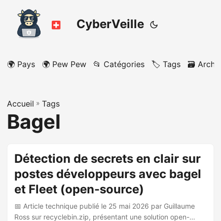
CyberVeille
🌍 Pays
🌍 Pew Pew
📂 Catégories
🏷️ Tags
🗃️ Archi
Accueil
»
Tags
Bagel
Détection de secrets en clair sur
postes développeurs avec bagel
et Fleet (open-source)
📅 Article technique publié le 25 mai 2026 par Guillaume
Ross sur recyclebin.zip, présentant une solution open-