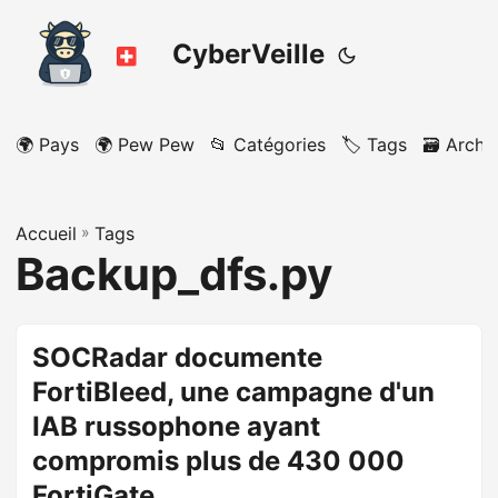
CyberVeille
🌍 Pays
🌍 Pew Pew
📂 Catégories
🏷️ Tags
🗃️ Archi
Accueil
»
Tags
Backup_dfs.py
SOCRadar documente
FortiBleed, une campagne d'un
IAB russophone ayant
compromis plus de 430 000
FortiGate