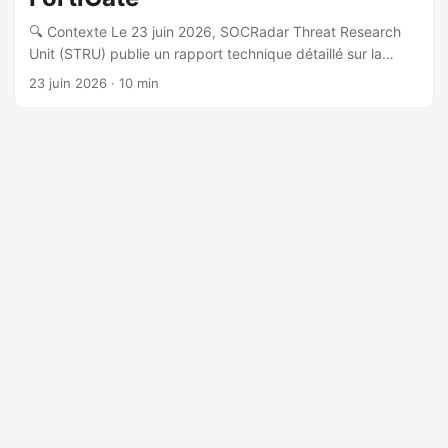
🔍 Contexte Le 23 juin 2026, SOCRadar Threat Research
Unit (STRU) publie un rapport technique détaillé sur la
campagne FortiBleed, une opération de collecte massive
23 juin 2026
· 10 min
de credentials ciblant les pare-feux FortiGate à l’échelle
mondiale. L’investigation a débuté suite à un post LinkedIn
du chercheur Volodymyr « Bob » Diachenko signalant un
répertoire exposé à l’adresse http://85.11.187.8:9999. 🎯
Acteur et motivation L’acteur est évalué comme un Initial
Access Broker (IAB) à motivation financière, avec une
origine russe probable (commentaires en cyrillique dans les
outils). La compromission d’un contractant de défense
aligné OTAN soulève également l’hypothèse d’une
collaboration avec des groupes étatiques russes. La
campagne est active depuis au moins février 2026. ...