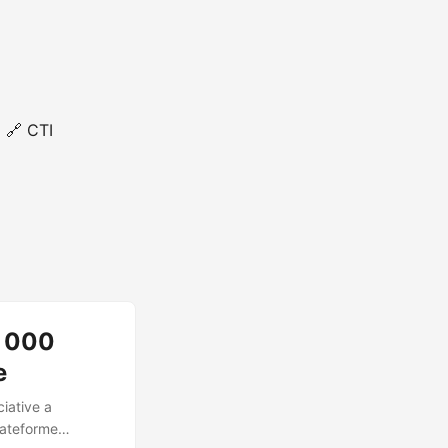
🔗 CTI
0 000
e
ciative a
lateforme