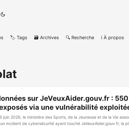
es
🏷️ Tags
🗃️ Archives
🔍 Recherche
ℹ️ À propos
lat
données sur JeVeuxAider.gouv.fr : 55
xposés via une vulnérabilité exploité
 juin 2026, le ministère des Sports, de la Jeunesse et de la Vie asso
n incident de cybersécurité ayant touché JeVeuxAider.gouv.fr, la p