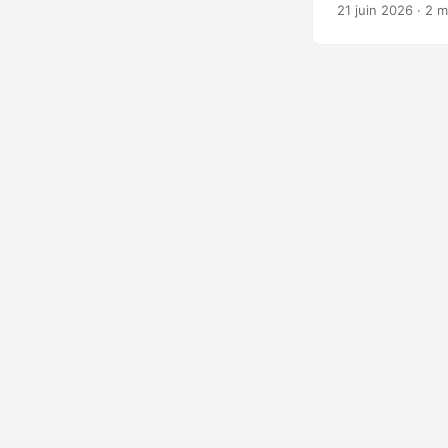
publique du béné
21 juin 2026
· 2 m
identifié a explo
de données en le