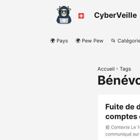
CyberVeille
🌍 Pays
🌍 Pew Pew
📂 Catégori
Accueil
»
Tags
Bénévo
Fuite de 
comptes e
📰 Contexte Le 16
communiqué sur u