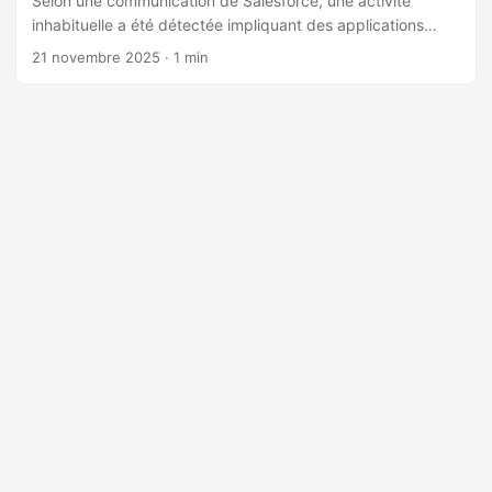
Selon une communication de Salesforce, une activité
inhabituelle a été détectée impliquant des applications
publiées par Gainsight et connectées à Salesforce.
21 novembre 2025
· 1 min
L’enquête interne indique que cette activité a pu permettre
un accès non autorisé à certaines données clients
Salesforce via la connexion de l’application. En réponse,
Salesforce a révoqué tous les tokens d’accès et de
rafraîchissement liés aux applications Gainsight connectées
à Salesforce. Les applications concernées ont été
temporairement retirées de l’AppExchange pendant la
poursuite de l’enquête. Points clés: ...