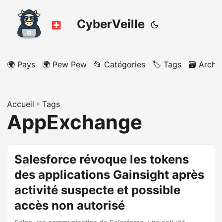
CyberVeille
🌍 Pays
🌍 Pew Pew
📂 Catégories
🏷️ Tags
🗃️ Archi
Accueil
»
Tags
AppExchange
Salesforce révoque les tokens
des applications Gainsight après
activité suspecte et possible
accès non autorisé