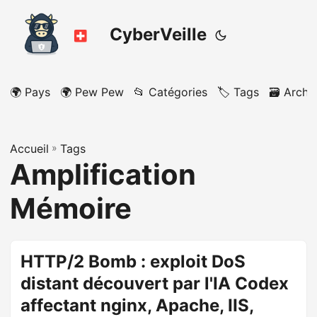
CyberVeille
🌍 Pays
🌍 Pew Pew
📂 Catégories
🏷️ Tags
🗃️ Archi
Accueil
»
Tags
Amplification
Mémoire
HTTP/2 Bomb : exploit DoS
distant découvert par l'IA Codex
affectant nginx, Apache, IIS,