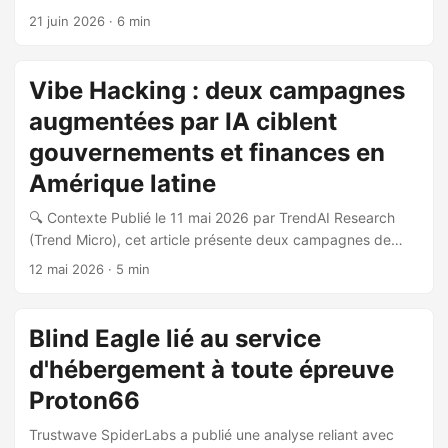
d’intrusion coordonnée et multi-étapes découverte lors
21 juin 2026
· 6 min
d’une analyse de routine d’infrastructure malveillante. Un
serveur de staging exposé hébergé sur 62.171.185.97 a
permis de cartographier l’ensemble des capacités
Vibe Hacking : deux campagnes
offensives du groupe. 🎯 Attribution et ciblage La
augmentées par IA ciblent
campagne est attribuée avec une confiance moyenne au
groupe MexicanMafia aka PanchoVilla, un acteur connu
gouvernements et finances en
pour des attaques antérieures contre des institutions
Amérique latine
mexicaines (2024). Les secteurs ciblés incluent : ...
🔍 Contexte Publié le 11 mai 2026 par TrendAI Research
(Trend Micro), cet article présente deux campagnes de
cyberattaques émergentes exploitant des agents IA
12 mai 2026
· 5 min
agentiques pour automatiser des opérations d’intrusion de
bout en bout contre des cibles gouvernementales et
financières en Amérique latine. 🎯 Campagne SHADOW-
Blind Eagle lié au service
AETHER-040 Active depuis fin 2025, cette campagne a
d'hébergement à toute épreuve
ciblé principalement des entités gouvernementales
mexicaines (6 compromises entre le 27 décembre 2025 et
Proton66
le 4 janvier 2026), ainsi que des organisations des secteurs
Trustwave SpiderLabs a publié une analyse reliant avec
financier, aérien et retail en Amérique latine. ...