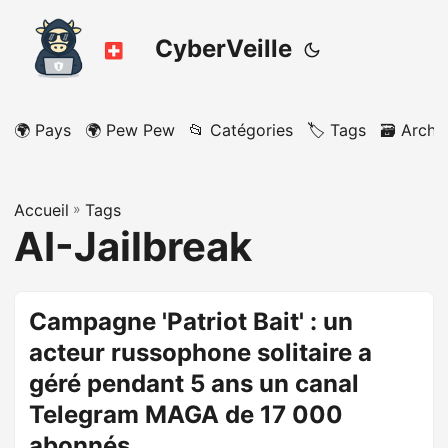
CyberVeille
🌍 Pays
🌍 Pew Pew
📂 Catégories
🏷️ Tags
🗃️ Archi
Accueil
»
Tags
AI-Jailbreak
Campagne 'Patriot Bait' : un
acteur russophone solitaire a
géré pendant 5 ans un canal
Telegram MAGA de 17 000
abonnés