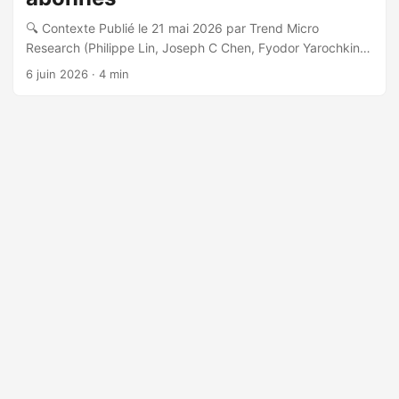
🔍 Contexte Publié le 21 mai 2026 par Trend Micro
Research (Philippe Lin, Joseph C Chen, Fyodor Yarochkin,
Vladimir Kropotov), cet article documente une opération
6 juin 2026
· 4 min
d’influence et de fraude financière conduite par un acteur
solo russophone, tracké sous le pseudonyme bandcampro,
sur une période de 5 ans. 🎭 L’opération ‘American Patriot’
L’acteur a créé le canal Telegram @americanpatriotus le 6
février 2021, soit un mois après l’assaut du Capitole, ciblant
les communautés QAnon et MAGA en pleine migration vers
Telegram. Le canal a atteint environ 17 000 abonnés et
s’est étendu à Truth Social via le compte
@USGuardianEagle. ...