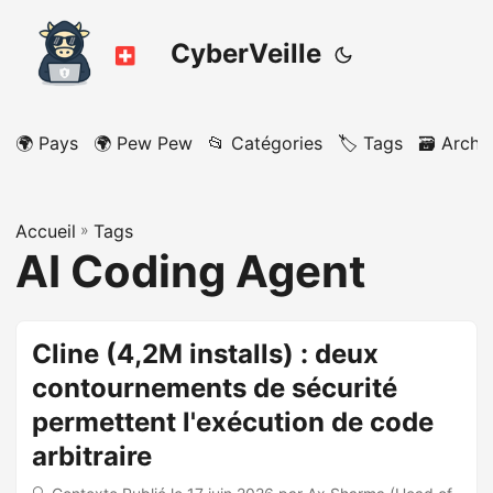
CyberVeille
🌍 Pays
🌍 Pew Pew
📂 Catégories
🏷️ Tags
🗃️ Archi
Accueil
»
Tags
AI Coding Agent
Cline (4,2M installs) : deux
contournements de sécurité
permettent l'exécution de code
arbitraire