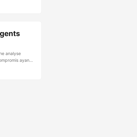
 un framework
a débuté via le
 ...
agents
une analyse
compromis ayant
quant, copié avant
é une instance
r. Ce
 prompts, services
oppeur est
e de sessions) est