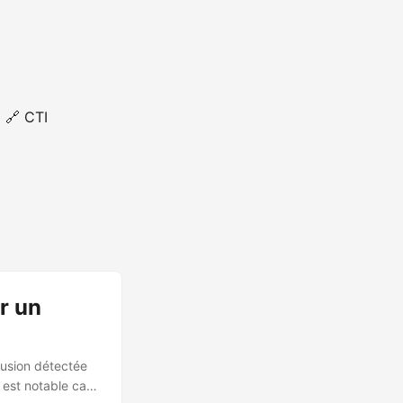
🔗 CTI
r un
rusion détectée
est notable car il