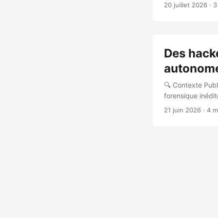
constitue l’un d
20 juillet 2026
· 3
d’agent IA autono
pipeline de trai
Des hack
autonome
🔍 Contexte Publ
forensique inédi
servi de pivot à 
21 juin 2026
· 4 m
nettoyage du ser
Claude Code app
développeur avait
exposés sur inte
compromis ; le 16
copiée sur un hôte