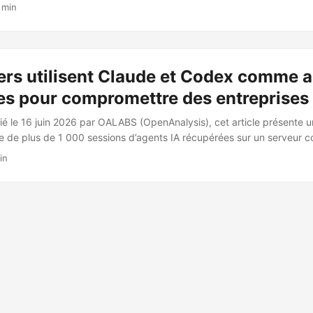
es premiers cas documentés d’attaque conduite de bout en bout par
 min
me. 🔓 Vecteur d’accès initial et déroulement de l’attaque L’intrusion 
tement de datasets, en abusant de deux chemins d’exécution de code :
ers utilisent Claude et Codex comme 
s pour compromettre des entreprises
ié le 16 juin 2026 par OALABS (OpenAnalysis), cet article présente 
te de plus de 1 000 sessions d’agents IA récupérées sur un serveur 
un attaquant. La source primaire est le répertoire de travail de l’atta
in
veur. 🧩 Vecteur initial et chaîne de compromission L’attaquant a vol
artenant à un développeur tchèque hébergée sur un serveur Hetzne
 des pratiques de sécurité défaillantes (credentials collés dans les
rnet, mots de passe simples). Le 2 février 2026, le serveur du dével
 février 2026, l’intégralité de l’instance Claude (avec tout l’historiqu
 Vultr contrôlé par l’attaquant. ...