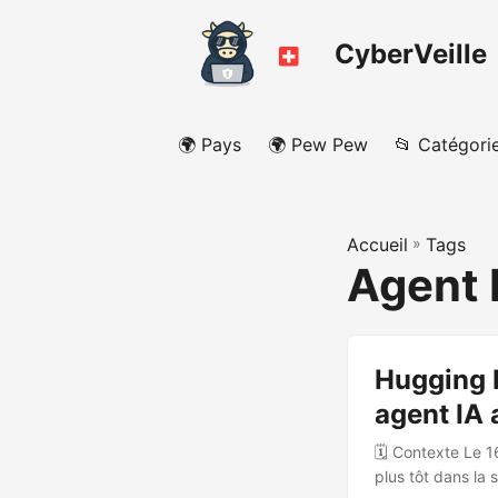
CyberVeille
🌍 Pays
🌍 Pew Pew
📂 Catégori
Accueil
»
Tags
Agent 
Hugging F
agent IA
🗓️ Contexte Le 1
plus tôt dans la 