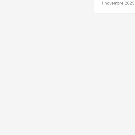
Malware-as-a-Ser
1 novembre 2025
de Troie bancaire
distribue par si
13+ sur l’Accessib
une overlay de bl
déploie des faux 