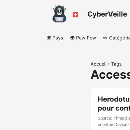
CyberVeille
🌍 Pays
🌍 Pew Pew
📂 Catégori
Accueil
»
Tags
Access
Herodotu
pour cont
Source: ThreatFa
orientée Device-