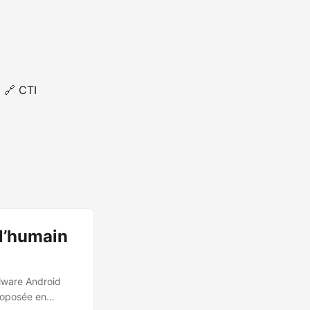
🔗 CTI
l’humain
alware Android
proposée en