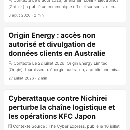
🔍 Contexte Le 8 août 2026, Shenzhen Zbtlink Electronics
(Zbtlink) a publié un communiqué officiel sur son site en
réponse au rapport de sécurité publié par VulnCheck le 5
8 août 2026
· 2 min
août 2026, portant sur certains modèles de routeurs
Zbtlink. ⚠️ Nature de la vulnérabilité Le rapport VulnCheck
cible le composant rctl, décrit par Zbtlink comme un outil
Origin Energy : accès non
de support technique après-vente destiné à aider les
autorisé et divulgation de
clients dans le dépannage et la configuration de leurs
appareils, uniquement sur demande explicite et
données clients en Australie
autorisation du client. Zbtlink affirme que ce composant n’a
🔍 Contexte Le 22 juillet 2026, Origin Energy Limited
jamais été utilisé pour des accès non autorisés. ...
(Origin), fournisseur d’énergie australien, a publié une mise
à jour officielle sur son site concernant un incident de
27 juillet 2026
· 2 min
sécurité des données affectant une partie de sa clientèle.
📋 Nature de l’incident Origin confirme qu’un accès non
autorisé à des données clients a eu lieu, accompagné d’une
Cyberattaque contre Nichirei
divulgation de ces données. L’entreprise indique être
perturbe la chaîne logistique et
encore en train d’évaluer le nombre total de clients
impactés. ...
les opérations KFC Japon
🗓️ Contexte Source : The Cyber Express, publié le 16 juillet