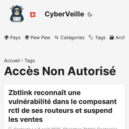
CyberVeille
🌍 Pays
🌍 Pew Pew
📂 Catégories
🏷️ Tags
🗃️ Archi
Accueil
»
Tags
Accès Non Autorisé
Zbtlink reconnaît une
vulnérabilité dans le composant
rctl de ses routeurs et suspend
les ventes