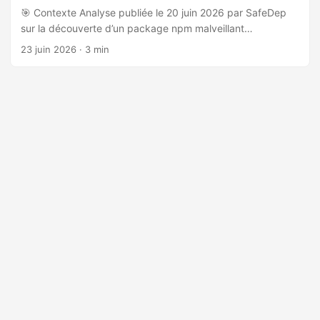
🎯 Contexte Analyse publiée le 20 juin 2026 par SafeDep
sur la découverte d’un package npm malveillant
@withgoogle/stitch-sdk (versions v0.1.1 et v0.1.2), conçu
23 juin 2026
· 3 min
pour imiter le SDK officiel de Google Stitch AI
(@google/stitch-sdk, 30 000+ téléchargements
hebdomadaires). 🔍 Technique d’attaque : Scope Squatting
L’attaquant a exploité le fait que npm ne vérifie pas les
marques déposées lors de l’enregistrement de scopes. Le
produit Google est accessible via stitch.withgoogle.com,
mais son scope npm officiel est @google. L’attaquant a
enregistré le scope @withgoogle (premier arrivé, premier
servi) et publié un package avec le même nom de base
que le SDK légitime, avec des numéros de version
identiques (0.1.1, 0.1.2). ...