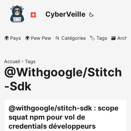
CyberVeille
🌍 Pays
🌍 Pew Pew
📂 Catégories
🏷️ Tags
🗃️ Archi
Accueil
»
Tags
@Withgoogle/Stitch
-Sdk
@withgoogle/stitch-sdk : scope
squat npm pour vol de
credentials développeurs