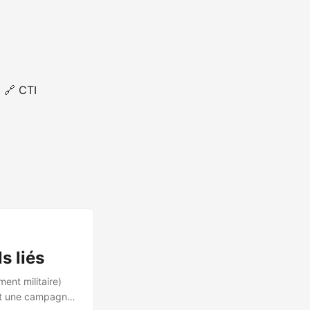
🔗 CTI
s liés
ent militaire)
ent une campagne