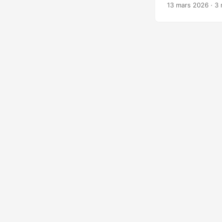
mondiale contre 
13 mars 2026
· 3 
cibles d’intérêt 
sont visés et cer
codes de vérific
support Signal. I
discrètement un a
vulnérabilité tec
l’intégralité des
rappelle qu’elles