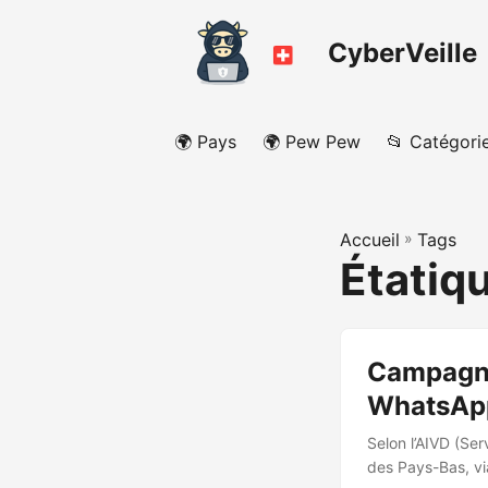
CyberVeille
🌍 Pays
🌍 Pew Pew
📂 Catégori
Accueil
»
Tags
Étatiq
Campagne
WhatsApp 
Selon l’AIVD (Se
des Pays-Bas, vi