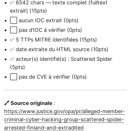
✅ 6542 chars — texte complet (fulltext
extrait) (15pts)
⬜ aucun IOC extrait (0pts)
⬜ pas d’IOC à vérifier (0pts)
✅ 5 TTPs MITRE identifiées (15pts)
✅ date extraite du HTML source (10pts)
✅ acteur(s) identifié(s) : Scattered Spider
(5pts)
⬜ pas de CVE à vérifier (0pts)
🔗 Source originale
:
https://www.justice.gov/opa/pr/alleged-member-
criminal-cyber-hacking-group-scattered-spider-
arrested-finland-and-extradited