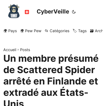
CyberVeille
🌍 Pays
🌍 Pew Pew
📂 Catégories
🏷️ Tags
🗃️ Archi
Accueil
»
Posts
Un membre présumé
de Scattered Spider
arrêté en Finlande et
extradé aux États-
Unis