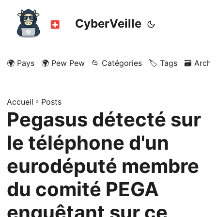
CyberVeille
🌍 Pays
🌍 Pew Pew
📂 Catégories
🏷️ Tags
🗃️ Archi
Accueil
»
Posts
Pegasus détecté sur
le téléphone d'un
eurodéputé membre
du comité PEGA
enquêtant sur ce