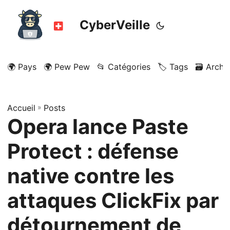
CyberVeille
🌍 Pays
🌍 Pew Pew
📂 Catégories
🏷️ Tags
🗃️ Archi
Accueil
»
Posts
Opera lance Paste
Protect : défense
native contre les
attaques ClickFix par
détournement de