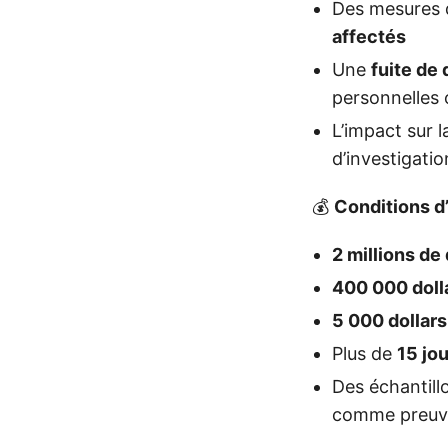
Des mesures d
affectés
Une
fuite de
personnelles 
L’impact sur 
d’investigatio
💰
Conditions d
2 millions de 
400 000 doll
5 000 dollars
Plus de
15 jo
Des échantill
comme preuve,