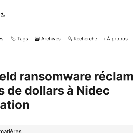
es
🏷️ Tags
🗃️ Archives
🔍 Recherche
ℹ️ À propos
ield ransomware réclam
s de dollars à Nidec
ation
matières