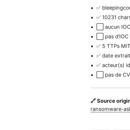
✅ bleepingcom
✅ 10231 chars
⬜ aucun IOC 
⬜ pas d’IOC à
✅ 5 TTPs MITR
✅ date extrai
✅ acteur(s) id
⬜ pas de CVE 
🔗 Source origi
ransomware-ask