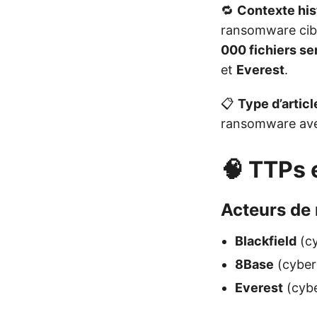
🔁
Contexte his
ransomware cibl
000 fichiers se
et
Everest
.
📋
Type d’articl
ransomware avec
🧠 TTPs 
Acteurs de
Blackfield
(cy
8Base
(cyber
Everest
(cybe