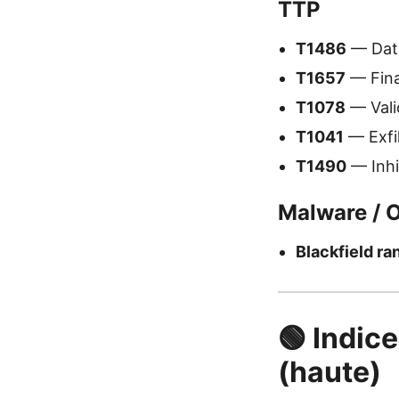
TTP
T1486
— Data
T1657
— Fina
T1078
— Vali
T1041
— Exfil
T1490
— Inhi
Malware / O
Blackfield r
🟢 Indice
(haute)