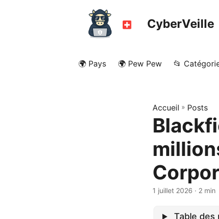
CyberVeille
🌍 Pays
🌍 Pew Pew
📂 Catégori
Accueil
»
Posts
Blackf
million
Corpor
1 juillet 2026
· 2 min
Table des 