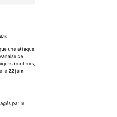
ulas
que une attaque
aïwanaise de
niques (moteurs,
e le
22 juin
agés par le