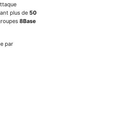
attaque
sant plus de
50
 groupes
8Base
ue par