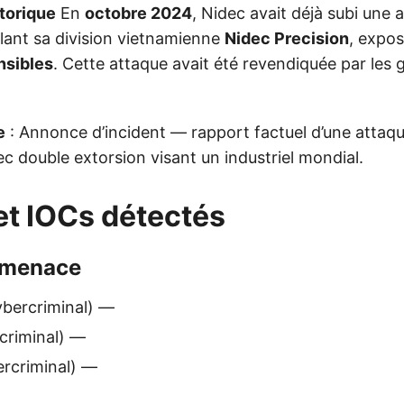
torique
En
octobre 2024
, Nidec avait déjà subi une 
ant sa division vietnamienne
Nidec Precision
, expo
nsibles
. Cette attaque avait été revendiquée par les
e
: Annonce d’incident — rapport factuel d’une attaq
 double extorsion visant un industriel mondial.
et IOCs détectés
 menace
bercriminal) —
criminal) —
rcriminal) —