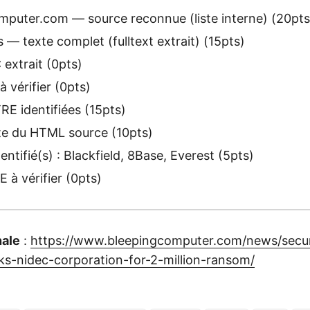
puter.com — source reconnue (liste interne) (20pts
 — texte complet (fulltext extrait) (15pts)
extrait (0pts)
 vérifier (0pts)
E identifiées (15pts)
te du HTML source (10pts)
entifié(s) : Blackfield, 8Base, Everest (5pts)
à vérifier (0pts)
nale
:
https://www.bleepingcomputer.com/news/securi
s-nidec-corporation-for-2-million-ransom/