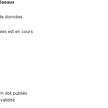
réseaux
 de données
ales est en cours
nt été publiés
alidité