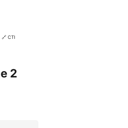
🔗 CTI
e 2