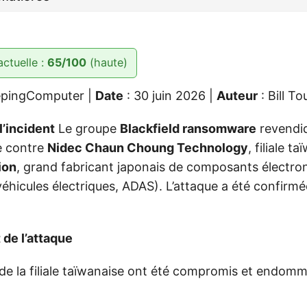
actuelle :
65/100
(haute)
epingComputer |
Date
: 30 juin 2026 |
Auteur
: Bill To
l’incident
Le groupe
Blackfield ransomware
revendi
e contre
Nidec Chaun Choung Technology
, filiale t
ion
, grand fabricant japonais de composants électro
éhicules électriques, ADAS). L’attaque a été confirmé
de l’attaque
de la filiale taïwanaise ont été compromis et endomm