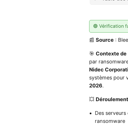
🟢 Vérification f
📰
Source
: Ble
🎯
Contexte de 
par ransomwar
Nidec Corporat
systèmes pour v
2026
.
💥
Déroulement 
Des serveurs 
ransomware