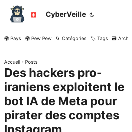
CyberVeille
🌍 Pays
🌍 Pew Pew
📂 Catégories
🏷️ Tags
🗃️ Archi
Accueil
»
Posts
Des hackers pro-
iraniens exploitent le
bot IA de Meta pour
pirater des comptes
Instagram