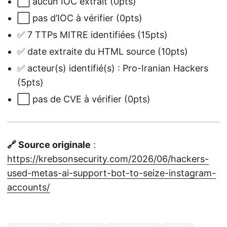
⬜ aucun IOC extrait (0pts)
⬜ pas d’IOC à vérifier (0pts)
✅ 7 TTPs MITRE identifiées (15pts)
✅ date extraite du HTML source (10pts)
✅ acteur(s) identifié(s) : Pro-Iranian Hackers
(5pts)
⬜ pas de CVE à vérifier (0pts)
🔗 Source originale
:
https://krebsonsecurity.com/2026/06/hackers-
used-metas-ai-support-bot-to-seize-instagram-
accounts/