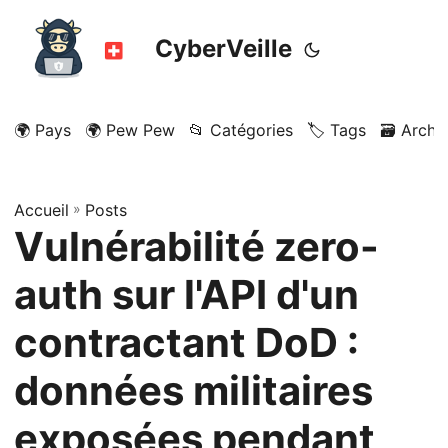
CyberVeille
🌍 Pays
🌍 Pew Pew
📂 Catégories
🏷️ Tags
🗃️ Archi
Accueil
»
Posts
Vulnérabilité zero-
auth sur l'API d'un
contractant DoD :
données militaires
exposées pendant