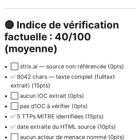
🟡 Indice de vérification
factuelle : 40/100
(moyenne)
⬜ strix.ai — source non référencée (0pts)
✅ 8042 chars — texte complet (fulltext
extrait) (15pts)
⬜ aucun IOC extrait (0pts)
⬜ pas d’IOC à vérifier (0pts)
✅ 5 TTPs MITRE identifiées (15pts)
✅ date extraite du HTML source (10pts)
⬜ aucun acteur de menace nommé (0pts)