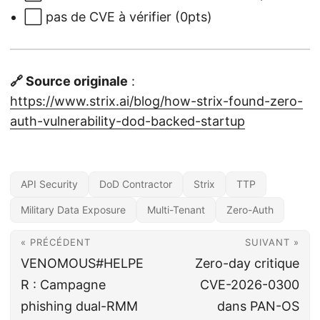
⬜ pas de CVE à vérifier (0pts)
🔗 Source originale
:
https://www.strix.ai/blog/how-strix-found-zero-
auth-vulnerability-dod-backed-startup
API Security
DoD Contractor
Strix
TTP
Military Data Exposure
Multi-Tenant
Zero-Auth
« PRÉCÉDENT
SUIVANT »
VENOMOUS#HELPE
Zero-day critique
R : Campagne
CVE-2026-0300
phishing dual-RMM
dans PAN-OS